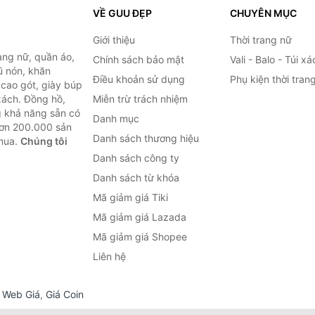
VỀ GUU ĐẸP
CHUYÊN MỤC
Giới thiệu
Thời trang nữ
ang nữ, quần áo,
Chính sách bảo mật
Vali - Balo - Túi xá
ũ nón, khăn
Điều khoản sử dụng
Phụ kiện thời tran
y cao gót, giày búp
 xách. Đồng hồ,
Miễn trừ trách nhiệm
ng khả năng sẵn có
Danh mục
hơn 200.000 sản
Danh sách thương hiệu
 mua.
Chúng tôi
Danh sách công ty
Danh sách từ khóa
Mã giảm giá Tiki
Mã giảm giá Lazada
Mã giảm giá Shopee
Liên hệ
,
Web Giá
,
Giá Coin