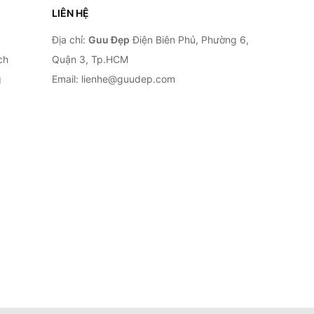
LIÊN HỆ
Địa chỉ:
Guu Đẹp
Điện Biên Phủ, Phường 6,
ch
Quận 3, Tp.HCM
g
Email: lienhe@guudep.com