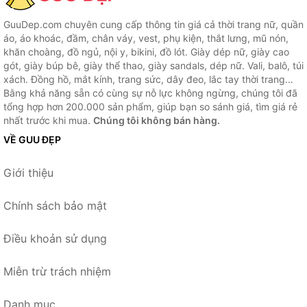
GuuDep.com chuyên cung cấp thông tin giá cả thời trang nữ, quần
áo, áo khoác, đầm, chân váy, vest, phụ kiện, thắt lưng, mũ nón,
khăn choàng, đồ ngủ, nội y, bikini, đồ lót. Giày dép nữ, giày cao
gót, giày búp bê, giày thể thao, giày sandals, dép nữ. Vali, balô, túi
xách. Đồng hồ, mắt kính, trang sức, dây đeo, lắc tay thời trang...
Bằng khả năng sẵn có cùng sự nỗ lực không ngừng, chúng tôi đã
tổng hợp hơn 200.000 sản phẩm, giúp bạn so sánh giá, tìm giá rẻ
nhất trước khi mua.
Chúng tôi không bán hàng.
VỀ GUU ĐẸP
Giới thiệu
Chính sách bảo mật
Điều khoản sử dụng
Miễn trừ trách nhiệm
Danh mục