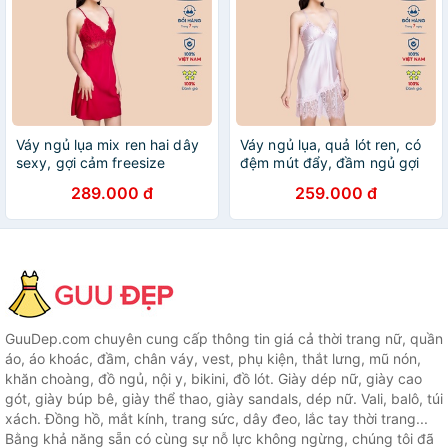
Váy ngủ lụa mix ren hai dây
Váy ngủ lụa, quả lót ren, có
sexy, gợi cảm freesize
đệm mút đẩy, đầm ngủ gợi
BECHIPI VN2234
cảm by BECHIPI VN2201
289.000 đ
259.000 đ
GuuDep.com chuyên cung cấp thông tin giá cả thời trang nữ, quần
áo, áo khoác, đầm, chân váy, vest, phụ kiện, thắt lưng, mũ nón,
khăn choàng, đồ ngủ, nội y, bikini, đồ lót. Giày dép nữ, giày cao
gót, giày búp bê, giày thể thao, giày sandals, dép nữ. Vali, balô, túi
xách. Đồng hồ, mắt kính, trang sức, dây đeo, lắc tay thời trang...
Bằng khả năng sẵn có cùng sự nỗ lực không ngừng, chúng tôi đã