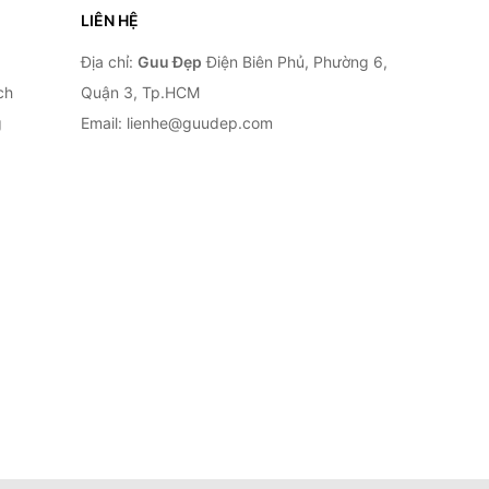
LIÊN HỆ
Địa chỉ:
Guu Đẹp
Điện Biên Phủ, Phường 6,
ch
Quận 3, Tp.HCM
g
Email: lienhe@guudep.com