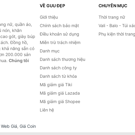
VỀ GUU ĐẸP
CHUYÊN MỤC
Giới thiệu
Thời trang nữ
ang nữ, quần áo,
Chính sách bảo mật
Vali - Balo - Túi xá
ũ nón, khăn
Điều khoản sử dụng
Phụ kiện thời tran
y cao gót, giày búp
 xách. Đồng hồ,
Miễn trừ trách nhiệm
ng khả năng sẵn có
Danh mục
hơn 200.000 sản
Danh sách thương hiệu
 mua.
Chúng tôi
Danh sách công ty
Danh sách từ khóa
Mã giảm giá Tiki
Mã giảm giá Lazada
Mã giảm giá Shopee
Liên hệ
,
Web Giá
,
Giá Coin