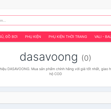
Ủ, ĐỒ BƠI
PHỤ KIỆN
PHỤ KIỆN THỜI TRANG
VALI - BA
dasavoong
(0)
hiệu DASAVOONG. Mua sản phẩm chính hãng với giá tốt nhất, giao hà
hộ COD