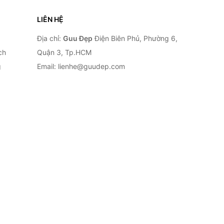
LIÊN HỆ
Địa chỉ:
Guu Đẹp
Điện Biên Phủ, Phường 6,
ch
Quận 3, Tp.HCM
g
Email: lienhe@guudep.com