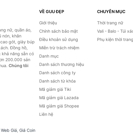
VỀ GUU ĐẸP
CHUYÊN MỤC
Giới thiệu
Thời trang nữ
ang nữ, quần áo,
Chính sách bảo mật
Vali - Balo - Túi xá
ũ nón, khăn
Điều khoản sử dụng
Phụ kiện thời tran
y cao gót, giày búp
 xách. Đồng hồ,
Miễn trừ trách nhiệm
ng khả năng sẵn có
Danh mục
hơn 200.000 sản
Danh sách thương hiệu
 mua.
Chúng tôi
Danh sách công ty
Danh sách từ khóa
Mã giảm giá Tiki
Mã giảm giá Lazada
Mã giảm giá Shopee
Liên hệ
,
Web Giá
,
Giá Coin