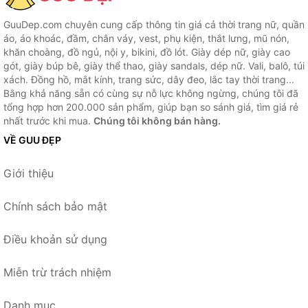
GuuDep.com chuyên cung cấp thông tin giá cả thời trang nữ, quần
áo, áo khoác, đầm, chân váy, vest, phụ kiện, thắt lưng, mũ nón,
khăn choàng, đồ ngủ, nội y, bikini, đồ lót. Giày dép nữ, giày cao
gót, giày búp bê, giày thể thao, giày sandals, dép nữ. Vali, balô, túi
xách. Đồng hồ, mắt kính, trang sức, dây đeo, lắc tay thời trang...
Bằng khả năng sẵn có cùng sự nỗ lực không ngừng, chúng tôi đã
tổng hợp hơn 200.000 sản phẩm, giúp bạn so sánh giá, tìm giá rẻ
nhất trước khi mua.
Chúng tôi không bán hàng.
VỀ GUU ĐẸP
Giới thiệu
Chính sách bảo mật
Điều khoản sử dụng
Miễn trừ trách nhiệm
Danh mục