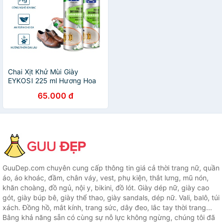
Chai Xịt Khử Mùi Giày
EYKOSI 225 ml Hương Hoa
Nhài - Công Nghệ ION Bạc,
65.000 đ
Loại Bỏ Mùi Hôi Triệt Để,
Kháng Khuẩn - MIFAN
GuuDep.com chuyên cung cấp thông tin giá cả thời trang nữ, quần
áo, áo khoác, đầm, chân váy, vest, phụ kiện, thắt lưng, mũ nón,
khăn choàng, đồ ngủ, nội y, bikini, đồ lót. Giày dép nữ, giày cao
gót, giày búp bê, giày thể thao, giày sandals, dép nữ. Vali, balô, túi
xách. Đồng hồ, mắt kính, trang sức, dây đeo, lắc tay thời trang...
Bằng khả năng sẵn có cùng sự nỗ lực không ngừng, chúng tôi đã