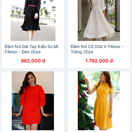
Đầm Nữ Dài Tay Kiểu Sơ Mi
Đầm Nữ Cổ Chữ V F’Amor -
F’Amor - Đen (Size
Trắng (Size
982.000 đ
1.792.000 đ