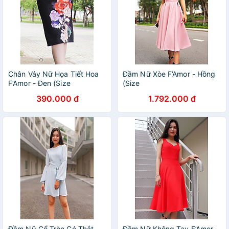
Chân Váy Nữ Họa Tiết Hoa
Đầm Nữ Xòe F’Amor - Hồng
F’Amor - Đen (Size
(Size
390.000 đ
1.792.000 đ
Đầm Nữ Cổ Tròn Có Thắt
Đầm Nữ Không Tay F’Amor -