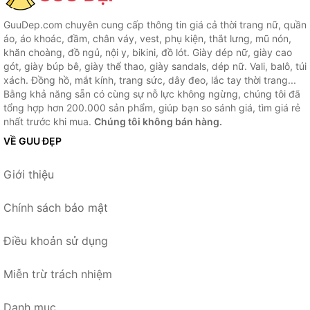
GuuDep.com chuyên cung cấp thông tin giá cả thời trang nữ, quần
áo, áo khoác, đầm, chân váy, vest, phụ kiện, thắt lưng, mũ nón,
khăn choàng, đồ ngủ, nội y, bikini, đồ lót. Giày dép nữ, giày cao
gót, giày búp bê, giày thể thao, giày sandals, dép nữ. Vali, balô, túi
xách. Đồng hồ, mắt kính, trang sức, dây đeo, lắc tay thời trang...
Bằng khả năng sẵn có cùng sự nỗ lực không ngừng, chúng tôi đã
tổng hợp hơn 200.000 sản phẩm, giúp bạn so sánh giá, tìm giá rẻ
nhất trước khi mua.
Chúng tôi không bán hàng.
VỀ GUU ĐẸP
Giới thiệu
Chính sách bảo mật
Điều khoản sử dụng
Miễn trừ trách nhiệm
Danh mục