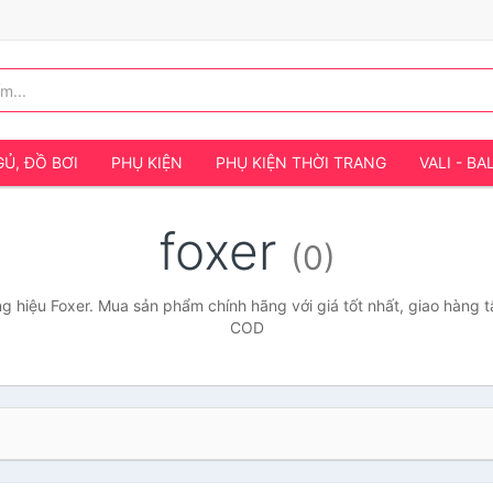
Ủ, ĐỒ BƠI
PHỤ KIỆN
PHỤ KIỆN THỜI TRANG
VALI - BA
foxer
(0)
 hiệu Foxer. Mua sản phẩm chính hãng với giá tốt nhất, giao hàng t
COD