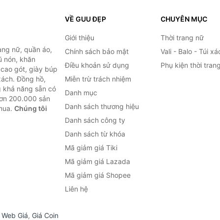
VỀ GUU ĐẸP
CHUYÊN MỤC
Giới thiệu
Thời trang nữ
ang nữ, quần áo,
Chính sách bảo mật
Vali - Balo - Túi xá
ũ nón, khăn
Điều khoản sử dụng
Phụ kiện thời tran
y cao gót, giày búp
 xách. Đồng hồ,
Miễn trừ trách nhiệm
ng khả năng sẵn có
Danh mục
hơn 200.000 sản
Danh sách thương hiệu
 mua.
Chúng tôi
Danh sách công ty
Danh sách từ khóa
Mã giảm giá Tiki
Mã giảm giá Lazada
Mã giảm giá Shopee
Liên hệ
,
Web Giá
,
Giá Coin