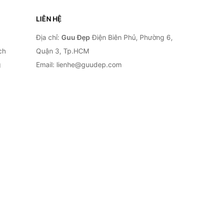
LIÊN HỆ
Địa chỉ:
Guu Đẹp
Điện Biên Phủ, Phường 6,
ch
Quận 3, Tp.HCM
g
Email: lienhe@guudep.com