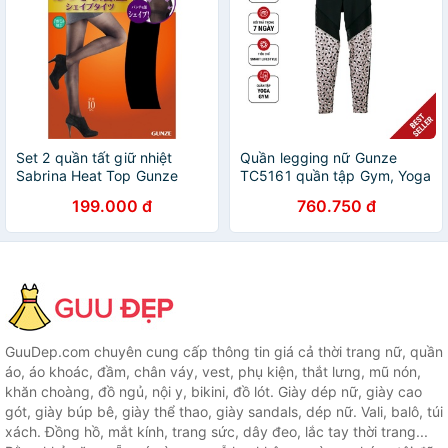
Set 2 quần tất giữ nhiệt
Quần legging nữ Gunze
Sabrina Heat Top Gunze
TC5161 quần tập Gym, Yoga
30D-50D-80D-110D made
có thiết kế lưới, cạp cao,
199.000 đ
760.750 đ
in Japan
chất liệu co giãn chính hãng
Nhật bản
GuuDep.com chuyên cung cấp thông tin giá cả thời trang nữ, quần
áo, áo khoác, đầm, chân váy, vest, phụ kiện, thắt lưng, mũ nón,
khăn choàng, đồ ngủ, nội y, bikini, đồ lót. Giày dép nữ, giày cao
gót, giày búp bê, giày thể thao, giày sandals, dép nữ. Vali, balô, túi
xách. Đồng hồ, mắt kính, trang sức, dây đeo, lắc tay thời trang...