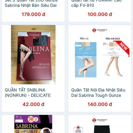
Sabrina Nhật Bản Siêu Dai
cấp FV-910
Thon Gọn Chân
179.000 đ
100.000 đ
QUẦN TẤT SNBLINA
Quần Tất Nội Địa Nhật Siêu
(NONRUN) - DELICATE
Dai Sabrina Tough Gunze
Chống Xước Chống Tia UV
42.000 đ
140.000 đ
Thon Gọ