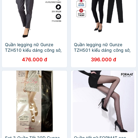
Quần legging nữ Gunze
Quần legging nữ Gunze
TZH510 kiểu dáng công sở,
TZH501 kiểu dáng công sở,
trẻ trung, chất liệu co giãn
chất liệu co giãn chính hãng
476.000 đ
396.000 đ
chính hãng Nhật Bản
Nhật Bản
Set 3 Quần Tất 20D Gunze
Quần tất nữ FORMAT cao