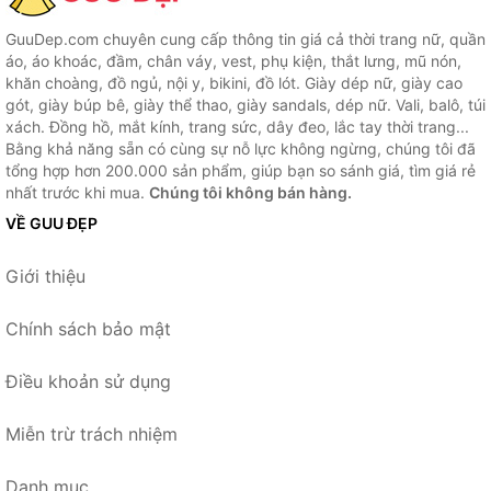
GuuDep.com chuyên cung cấp thông tin giá cả thời trang nữ, quần
áo, áo khoác, đầm, chân váy, vest, phụ kiện, thắt lưng, mũ nón,
khăn choàng, đồ ngủ, nội y, bikini, đồ lót. Giày dép nữ, giày cao
gót, giày búp bê, giày thể thao, giày sandals, dép nữ. Vali, balô, túi
xách. Đồng hồ, mắt kính, trang sức, dây đeo, lắc tay thời trang...
Bằng khả năng sẵn có cùng sự nỗ lực không ngừng, chúng tôi đã
tổng hợp hơn 200.000 sản phẩm, giúp bạn so sánh giá, tìm giá rẻ
nhất trước khi mua.
Chúng tôi không bán hàng.
VỀ GUU ĐẸP
Giới thiệu
Chính sách bảo mật
Điều khoản sử dụng
Miễn trừ trách nhiệm
Danh mục