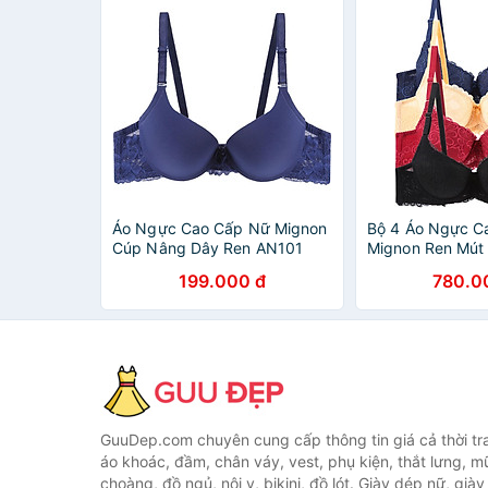
Áo Ngực Cao Cấp Nữ Mignon
Bộ 4 Áo Ngực C
Cúp Nâng Dây Ren AN101
Mignon Ren Mút
(Size
199.000 đ
780.0
GuuDep.com chuyên cung cấp thông tin giá cả thời tr
áo khoác, đầm, chân váy, vest, phụ kiện, thắt lưng, m
choàng, đồ ngủ, nội y, bikini, đồ lót. Giày dép nữ, già