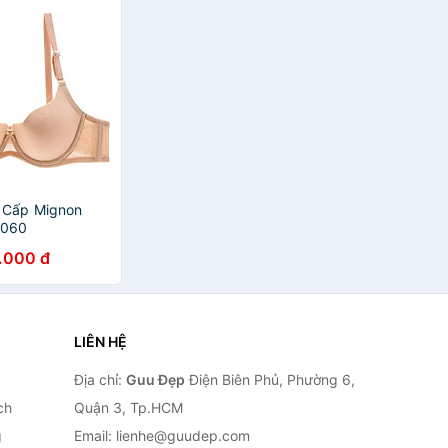
 Cấp Mignon
N060
.000 đ
LIÊN HỆ
Địa chỉ:
Guu Đẹp
Điện Biên Phủ, Phường 6,
ch
Quận 3, Tp.HCM
g
Email: lienhe@guudep.com