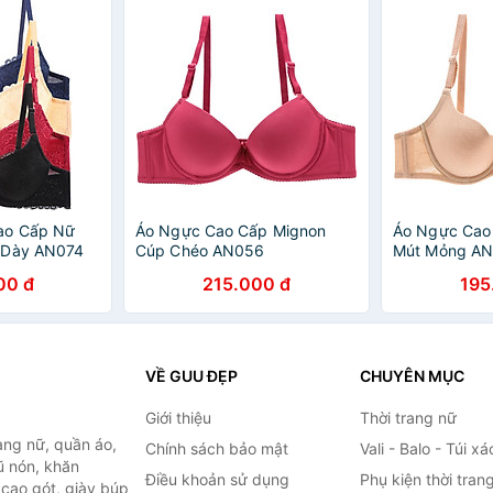
ao Cấp Nữ
Áo Ngực Cao Cấp Mignon
Áo Ngực Cao
 Dày AN074
Cúp Chéo AN056
Mút Mỏng A
00 đ
215.000 đ
195
VỀ GUU ĐẸP
CHUYÊN MỤC
Giới thiệu
Thời trang nữ
ang nữ, quần áo,
Chính sách bảo mật
Vali - Balo - Túi xá
ũ nón, khăn
Điều khoản sử dụng
Phụ kiện thời tran
y cao gót, giày búp