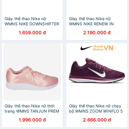
Giày thể thao Nike nữ
Giày thể thao Nike nữ
WMNS NIKE DOWNSHIFTER
WMNS NIKE RENEW IN
9 AQ7486-001
SEASON TR 9 AR4543-010
1.659.000 đ
2.190.000 đ
BrandOutLetvn
BrandOutLetvn
Giày thể thao Nike nữ thời
Giày thể thao Nike nữ chạy
trang WMNS TANJUN PREM
bộ WMNS ZOOM WINFLO 5
917537-602
Brandoutletvn AA7414-603
1.996.000 đ
2.666.000 đ