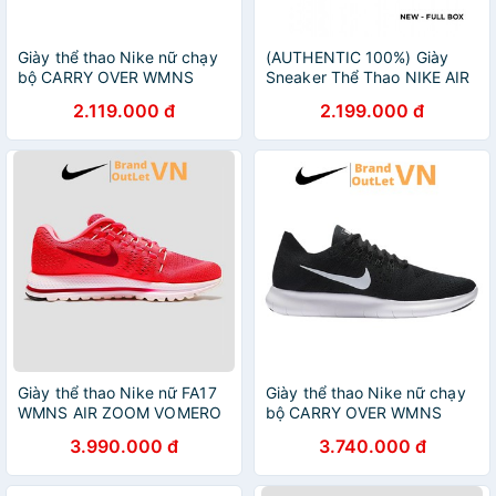
Giày thể thao Nike nữ chạy
(AUTHENTIC 100%) Giày
bộ CARRY OVER WMNS
Sneaker Thể Thao NIKE AIR
ZOOM STRIKE Brandoutlet
MAX 97 ULTRA “BLACK
2.119.000 đ
2.199.000 đ
AJ0188-001
CAMO” Chính Hãng 100% -
Full Box
Giày thể thao Nike nữ FA17
Giày thể thao Nike nữ chạy
WMNS AIR ZOOM VOMERO
bộ CARRY OVER WMNS
12 Brandoutletvn 863766-
FREE RN FLYKNIT 2017
3.990.000 đ
3.740.000 đ
602
880844-001