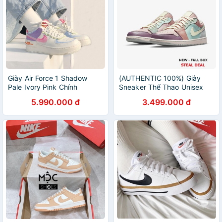
Giày Air Force 1 Shadow
(AUTHENTIC 100%) Giày
Pale Ivory Pink Chính
Sneaker Thể Thao Unisex
HãngGiày Sneaker Nike AF1
NIKE Air Jordan 1 Low
5.990.000 đ
3.499.000 đ
Shadow Beige Pink
Multicolor DJ5196-615
[CU3012-164] Simple
Chính Hãng 100%
Sneaker