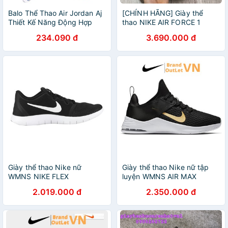
Balo Thể Thao Air Jordan Aj
[CHÍNH HÃNG] Giày thể
Thiết Kế Năng Động Hợp
thao NIKE AIR FORCE 1
Thời Trang
SHADOW SAIL PINK GLAZE
234.090 đ
3.690.000 đ
Giày thể thao Nike nữ
Giày thể thao Nike nữ tập
WMNS NIKE FLEX
luyện WMNS AIR MAX
CONTACT 2 AA7409-001
BELLA TR 2 Brandoutletvn
2.019.000 đ
2.350.000 đ
BrandOutLetvn
AQ7492-001