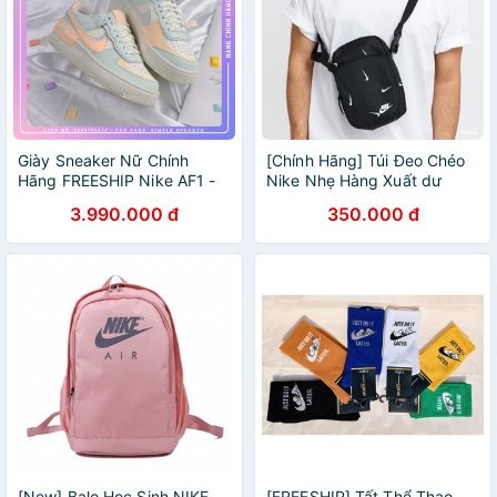
Giày Sneaker Nữ Chính
[Chính Hãng] Túi Đeo Chéo
Hãng FREESHIP Nike AF1 -
Nike Nhẹ Hàng Xuất dư
Giày Nike Air Force 1
3.990.000 đ
350.000 đ
Shadow Sail Crimson Tint
Chuẩn Auth
[New] Balo Học Sinh NIKE
[FREESHIP] Tất Thể Thao