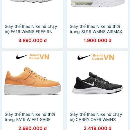
Giày thể thao Nike nữ chạy
Giày thể thao Nike nữ thời
bộ FA19 WMNS FREE RN
trang SU19 WMNS AIRMAX
FLYKNIT Brandoutletvn
SEQUENT Brandoutlet
3.890.000 đ
1.900.000 đ
AQ5708-600
BQ8825-001
Giày thể thao Nike nữ thời
Giày thể thao Nike nữ chạy
trang FA19 W AF1 SAGE
bộ CARRY OVER WMNS
LOW Brandoutletvn
FLEX 2018 Brandoutletvn
2.990.000 đ
2.419.000 đ
AR5339-800
AA7408-001