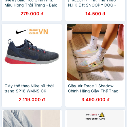
Màu Hồng Thời Trang - Balo
N.I.K.E ft SNOOPY DOG -
Đa Năng Học Tập Du Lịch
Thời Trang Cao Cấp
279.000 đ
14.500 đ
Đựng Laptop - Hàng Việt
Nam Xuất Khẩu
Giày thể thao Nike nữ thời
Giày Air Force 1 Shadow
trang SP18 WMNS CK
Chính Hãng Giày Thể Thao
RACER Brandoutletvn
Sneaker Nike AF1 Summit
2.119.000 đ
3.490.000 đ
916792-402
White Shadow Crimson Tint
- Simple Sneaker