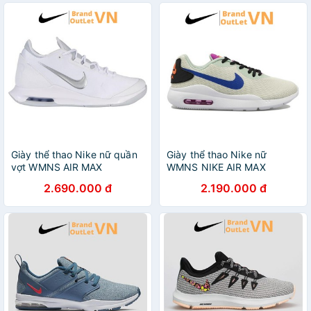
Giày thể thao Nike nữ quần
Giày thể thao Nike nữ
vợt WMNS AIR MAX
WMNS NIKE AIR MAX
WILDCARD Brandoutlet
OKETO ES1 CD5448-200
2.690.000 đ
2.190.000 đ
AO7353-100
BrandOutLetvn