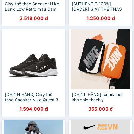
Giày thể thao Sneaker Nike
[AUTHENTIC 100%]
Dunk Low Retro màu Cam
[ORDER] GIÀY THỂ THAO
Sữa
NIKE COURT LEGACY
2.519.000 đ
1.250.000 đ
CHÍNH HÃNG SALE
[CHÍNH HÃNG] Giày thể
[CHÍNh HÃNG] túi nike xã
thao Sneaker Nike Quest 3
kho sale thanhly
màu Đen Trắng
1.594.000 đ
355.000 đ