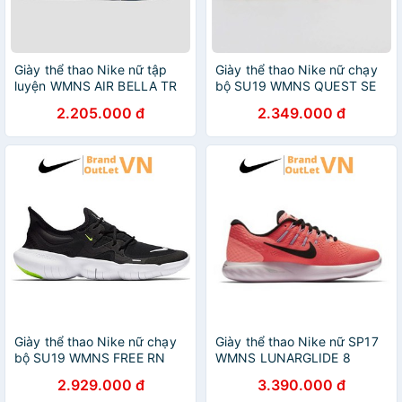
Giày thể thao Nike nữ tập
Giày thể thao Nike nữ chạy
luyện WMNS AIR BELLA TR
bộ SU19 WMNS QUEST SE
Brandoutletvn 924338-401
Brandoutletvn BQ9267-100
2.205.000 đ
2.349.000 đ
Giày thể thao Nike nữ chạy
Giày thể thao Nike nữ SP17
bộ SU19 WMNS FREE RN
WMNS LUNARGLIDE 8
5.0 AQ1316-003
843726-606
2.929.000 đ
3.390.000 đ