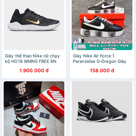
Giày thể thao Nike nữ chạy
Giày Nike Air Force 1
bộ HO18 WMNS FREE RN
Paranoidse G-Dragon Giày
2018 Brandoutletvn
hoa cúc đen Peaceminusone
1.900.000 đ
158.000 đ
942837-008
Tặng kèm Boxbill Tất Lọ Tẩy