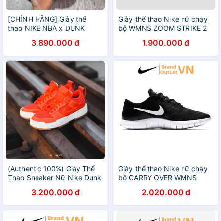
[CHÍNH HÃNG] Giày thể
Giày thể thao Nike nữ chạy
thao NIKE NBA x DUNK
bộ WMNS ZOOM STRIKE 2
LOW EMB GS 75th
Brandoutletvn AO1913-001
3.890.000 đ
1.900.000 đ
Anniversary Chicago
(Authentic 100%) Giày Thể
Giày thể thao Nike nữ chạy
Thao Sneaker Nữ Nike Dunk
bộ CARRY OVER WMNS
Low Disrupt 'Red Gum'
FLEX Brandoutletvn
3.200.000 đ
2.020.000 đ
CK6654-600 Chính Hãng
908995-001