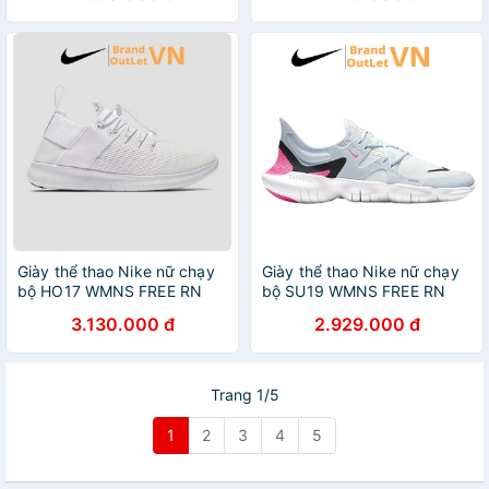
Giày thể thao Nike nữ chạy
Giày thể thao Nike nữ chạy
bộ HO17 WMNS FREE RN
bộ SU19 WMNS FREE RN
CMTR 2017 Brandoutlet
5.0 Brandoutletvn AQ1316-
3.130.000 đ
2.929.000 đ
880842-009
101
Trang 1/5
1
2
3
4
5