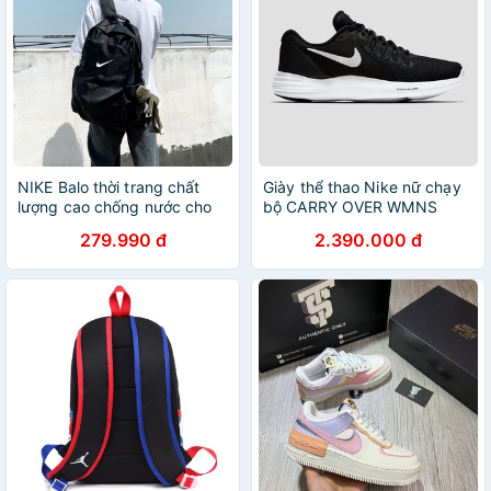
NIKE Balo thời trang chất
Giày thể thao Nike nữ chạy
lượng cao chống nước cho
bộ CARRY OVER WMNS
nam nữ Thích hợp cho máy
LUNAR Brandoutletvn
279.990 đ
2.390.000 đ
tính xách tay
908998-001