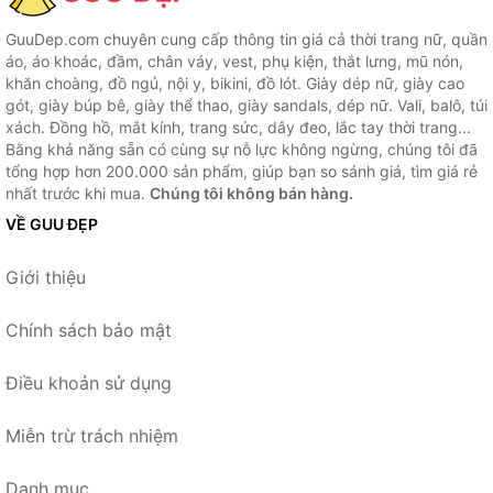
GuuDep.com chuyên cung cấp thông tin giá cả thời trang nữ, quần
áo, áo khoác, đầm, chân váy, vest, phụ kiện, thắt lưng, mũ nón,
khăn choàng, đồ ngủ, nội y, bikini, đồ lót. Giày dép nữ, giày cao
gót, giày búp bê, giày thể thao, giày sandals, dép nữ. Vali, balô, túi
xách. Đồng hồ, mắt kính, trang sức, dây đeo, lắc tay thời trang...
Bằng khả năng sẵn có cùng sự nỗ lực không ngừng, chúng tôi đã
tổng hợp hơn 200.000 sản phẩm, giúp bạn so sánh giá, tìm giá rẻ
nhất trước khi mua.
Chúng tôi không bán hàng.
VỀ GUU ĐẸP
Giới thiệu
Chính sách bảo mật
Điều khoản sử dụng
Miễn trừ trách nhiệm
Danh mục