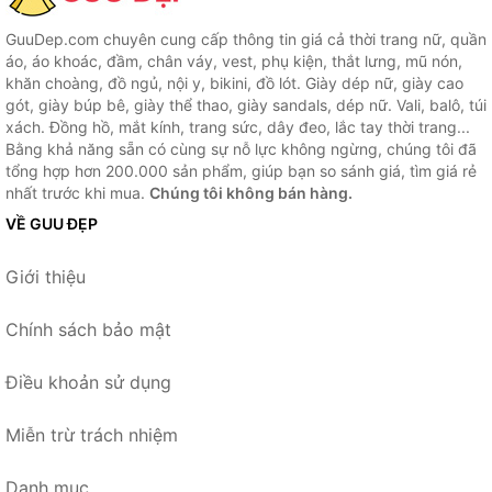
GuuDep.com chuyên cung cấp thông tin giá cả thời trang nữ, quần
áo, áo khoác, đầm, chân váy, vest, phụ kiện, thắt lưng, mũ nón,
khăn choàng, đồ ngủ, nội y, bikini, đồ lót. Giày dép nữ, giày cao
gót, giày búp bê, giày thể thao, giày sandals, dép nữ. Vali, balô, túi
xách. Đồng hồ, mắt kính, trang sức, dây đeo, lắc tay thời trang...
Bằng khả năng sẵn có cùng sự nỗ lực không ngừng, chúng tôi đã
tổng hợp hơn 200.000 sản phẩm, giúp bạn so sánh giá, tìm giá rẻ
nhất trước khi mua.
Chúng tôi không bán hàng.
VỀ GUU ĐẸP
Giới thiệu
Chính sách bảo mật
Điều khoản sử dụng
Miễn trừ trách nhiệm
Danh mục