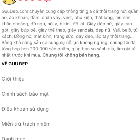
GuuDep.com chuyên cung cấp thông tin giá cả thời trang nữ, quần
áo, áo khoác, đầm, chân váy, vest, phụ kiện, thắt lưng, mũ nón,
khăn choàng, đồ ngủ, nội y, bikini, đồ lót. Giày dép nữ, giày cao
gót, giày búp bê, giày thể thao, giày sandals, dép nữ. Vali, balô, túi
xách. Đồng hồ, mắt kính, trang sức, dây đeo, lắc tay thời trang...
Bằng khả năng sẵn có cùng sự nỗ lực không ngừng, chúng tôi đã
tổng hợp hơn 200.000 sản phẩm, giúp bạn so sánh giá, tìm giá rẻ
nhất trước khi mua.
Chúng tôi không bán hàng.
VỀ GUU ĐẸP
Giới thiệu
Chính sách bảo mật
Điều khoản sử dụng
Miễn trừ trách nhiệm
Danh mục