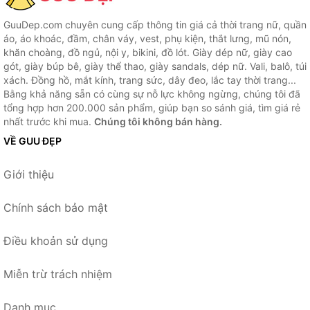
GuuDep.com chuyên cung cấp thông tin giá cả thời trang nữ, quần
áo, áo khoác, đầm, chân váy, vest, phụ kiện, thắt lưng, mũ nón,
khăn choàng, đồ ngủ, nội y, bikini, đồ lót. Giày dép nữ, giày cao
gót, giày búp bê, giày thể thao, giày sandals, dép nữ. Vali, balô, túi
xách. Đồng hồ, mắt kính, trang sức, dây đeo, lắc tay thời trang...
Bằng khả năng sẵn có cùng sự nỗ lực không ngừng, chúng tôi đã
tổng hợp hơn 200.000 sản phẩm, giúp bạn so sánh giá, tìm giá rẻ
nhất trước khi mua.
Chúng tôi không bán hàng.
VỀ GUU ĐẸP
Giới thiệu
Chính sách bảo mật
Điều khoản sử dụng
Miễn trừ trách nhiệm
Danh mục