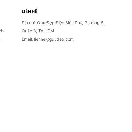
LIÊN HỆ
Địa chỉ:
Guu Đẹp
Điện Biên Phủ, Phường 6,
ch
Quận 3, Tp.HCM
g
Email: lienhe@guudep.com