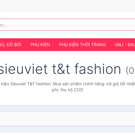
Ủ, ĐỒ BƠI
PHỤ KIỆN
PHỤ KIỆN THỜI TRANG
VALI - BA
sieuviet t&t fashion
(0
hiệu Sieuviet T&T fashion. Mua sản phẩm chính hãng với giá tốt nhất
phí, thu hộ COD