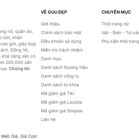
VỀ GUU ĐẸP
CHUYÊN MỤC
Giới thiệu
Thời trang nữ
ang nữ, quần áo,
Chính sách bảo mật
Vali - Balo - Túi xá
ũ nón, khăn
Điều khoản sử dụng
Phụ kiện thời tran
y cao gót, giày búp
 xách. Đồng hồ,
Miễn trừ trách nhiệm
ng khả năng sẵn có
Danh mục
hơn 200.000 sản
Danh sách thương hiệu
 mua.
Chúng tôi
Danh sách công ty
Danh sách từ khóa
Mã giảm giá Tiki
Mã giảm giá Lazada
Mã giảm giá Shopee
Liên hệ
,
Web Giá
,
Giá Coin