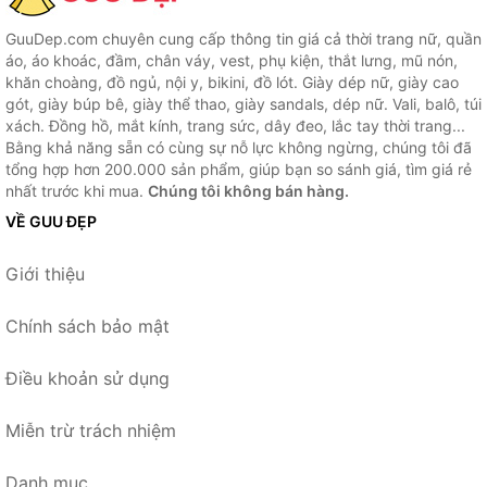
GuuDep.com chuyên cung cấp thông tin giá cả thời trang nữ, quần
áo, áo khoác, đầm, chân váy, vest, phụ kiện, thắt lưng, mũ nón,
khăn choàng, đồ ngủ, nội y, bikini, đồ lót. Giày dép nữ, giày cao
gót, giày búp bê, giày thể thao, giày sandals, dép nữ. Vali, balô, túi
xách. Đồng hồ, mắt kính, trang sức, dây đeo, lắc tay thời trang...
Bằng khả năng sẵn có cùng sự nỗ lực không ngừng, chúng tôi đã
tổng hợp hơn 200.000 sản phẩm, giúp bạn so sánh giá, tìm giá rẻ
nhất trước khi mua.
Chúng tôi không bán hàng.
VỀ GUU ĐẸP
Giới thiệu
Chính sách bảo mật
Điều khoản sử dụng
Miễn trừ trách nhiệm
Danh mục