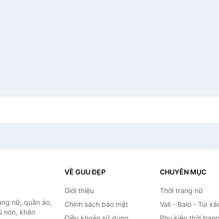
VỀ GUU ĐẸP
CHUYÊN MỤC
Giới thiệu
Thời trang nữ
ang nữ, quần áo,
Chính sách bảo mật
Vali - Balo - Túi xá
ũ nón, khăn
Điều khoản sử dụng
Phụ kiện thời tran