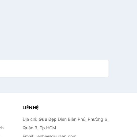
LIÊN HỆ
Địa chỉ:
Guu Đẹp
Điện Biên Phủ, Phường 6,
ch
Quận 3, Tp.HCM
g
Email: lienhe@guudep.com