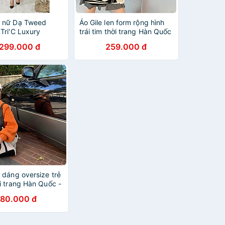
 nữ Dạ Tweed
Áo Gile len form rộng hình
Tri'C Luxury
trái tim thời trang Hàn Quốc
.299.000 đ
259.000 đ
 dáng oversize trẻ
i trang Hàn Quốc -
 cấp len lông mịn
80.000 đ