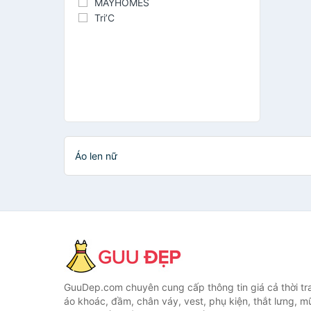
MAYHOMES
Tri’C
Áo len nữ
GuuDep.com chuyên cung cấp thông tin giá cả thời tr
áo khoác, đầm, chân váy, vest, phụ kiện, thắt lưng, m