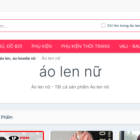
Chỉ tìm trong Áo len
Ủ, ĐỒ BƠI
PHỤ KIỆN
PHỤ KIỆN THỜI TRANG
VALI - BA
Áo len nữ
áo len, áo hoodie nữ
áo len nữ
Áo len nữ - Tất cả sản phẩm Áo len nữ
 Phẩm