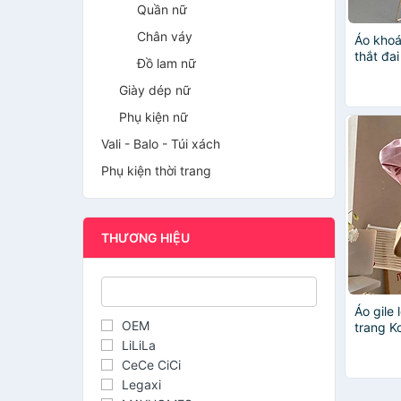
Quần nữ
Chân váy
Áo khoá
thắt đai
Đồ lam nữ
Quốc
Giày dép nữ
Phụ kiện nữ
Vali - Balo - Túi xách
Phụ kiện thời trang
THƯƠNG HIỆU
Áo gile 
OEM
trang K
LiLiLa
CeCe CiCi
Legaxi