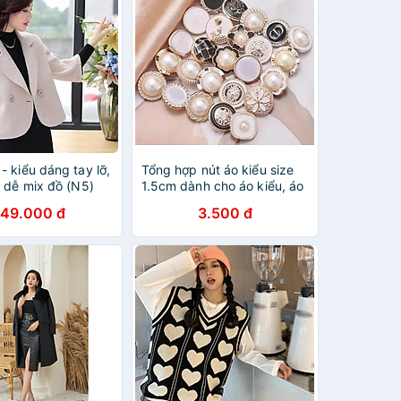
- kiểu dáng tay lỡ,
Tổng hợp nút áo kiểu size
, dễ mix đồ (N5)
1.5cm dành cho áo kiểu, áo
len, tay áo vest
49.000 đ
3.500 đ