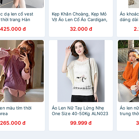
c dạ len cổ vest
Kẹp Khăn Choàng, Kẹp Mỏ
Áo khoác
 thời trang Hàn
Vịt Áo Len Cổ Áo Cardigan,
dáng dài 
Kẹp Lưng Áo Thu Nhỏ Vòng
K151220
425.000 đ
32.000 đ
2
Eo Hình Hoa, Nơ, Hoa Cúc
len màu tím thời
Áo Len Nữ Tay Lửng Nhẹ
Áo len nữ
orea
One Size 40-50Kg ALN023
trung thờ
MayHomes - Hat
Hàng cao
265.000 đ
99.999 đ
3