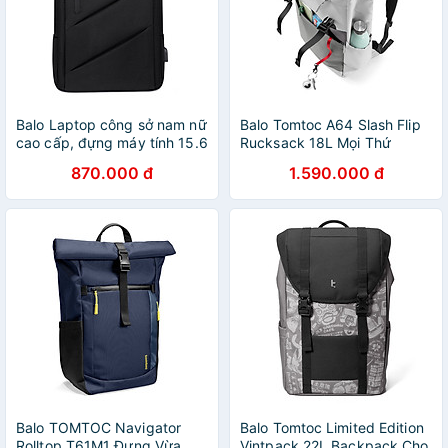
Balo Laptop công sở nam nữ
Balo Tomtoc A64 Slash Flip
cao cấp, đựng máy tính 15.6
Rucksack 18L Mọi Thứ
inch chống sốc, chống nước
Trong Tầm Tay Bạn Hàng
870.000 đ
1.590.000 đ
– BEE GEE BLLT5538
Chính Hãng
Balo TOMTOC Navigator
Balo Tomtoc Limited Edition
Rolltop T61M1 Đựng Vừa
Vintpack 22L Backpack Cho