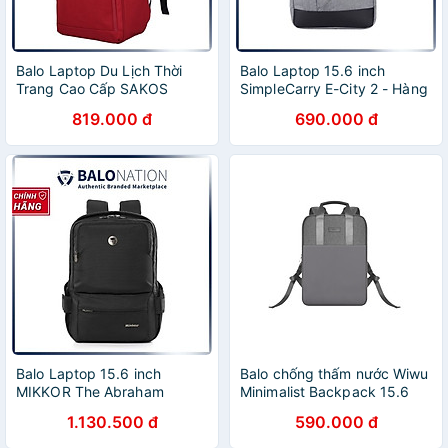
Balo Laptop Du Lịch Thời
Balo Laptop 15.6 inch
Trang Cao Cấp SAKOS
SimpleCarry E-City 2 - Hàng
CREATIVE Dành Cho Laptop
Chính Hãng
819.000 đ
690.000 đ
14 Inch (14")
Balo Laptop 15.6 inch
Balo chống thấm nước Wiwu
MIKKOR The Abraham
Minimalist Backpack 15.6
Premier - Hàng Chính Hãng
inch làm bằng vât liệu chịu
1.130.500 đ
590.000 đ
nước Polyester, có ngăn để
máy tính riêng - Hàng chính