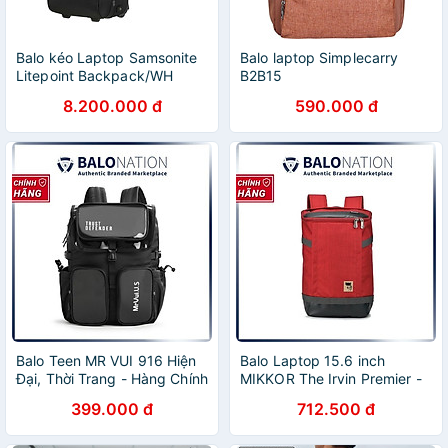
Balo kéo Laptop Samsonite
Balo laptop Simplecarry
Litepoint Backpack/WH
B2B15
17.3in
8.200.000 đ
590.000 đ
Balo Teen MR VUI 916 Hiện
Balo Laptop 15.6 inch
Đại, Thời Trang - Hàng Chính
MIKKOR The Irvin Premier -
Hãng
Hàng Chính Hãng
399.000 đ
712.500 đ