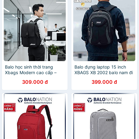
Balo học sinh thời trang
Balo đựng laptop 15 inch
Xbags Modern cao cấp –
XBAGS XB 2002 balo nam đi
Balo trung học đựng laptop,
làm balo công sở chống sốc
309.000 đ
399.000 đ
thiết kế hiện đại thanh lịch
đa năng
XB2007