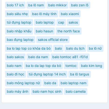
bolo 17 ich
ba lô nam
balo mikkor
balo zen i5
balo siêu nhẹ
bao lô máy tính
balo xiaomi
túi đựng laptop
balo laptop
cap
sakos
balo nhập khẩu
balo hasun
the north face
bao đựng laptop
sakos official store
ba lo lap top co khóa da bò
balo
balo du lịch
ba lô nữ
balo sakos
balo da nam
balo tomtoc a81 -f01d
balo nam
ba lo da lap top da bò
tomtoc
balo kim long
balo đi học
túi đựng laptop 14 inch
ba lô targus
balo mỏng laptop nữ
balo da
balo laptop nam
balo máy ảnh
balo nam học sinh
balo camelia