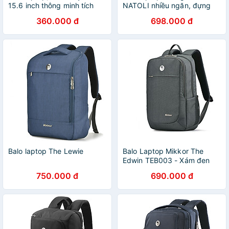
15.6 inch thông minh tích
NATOLI nhiều ngăn, đựng
hợp công nghê cao –
laptop, chống nước cao cấp
360.000 đ
698.000 đ
BLLT5614
BST Modern Flap Backpack
B23
Balo laptop The Lewie
Balo Laptop Mikkor The
Edwin TEB003 - Xám đen
(15.6" - Mac 17")
750.000 đ
690.000 đ