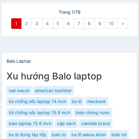
hãng
Trang 1/78
1
2
3
4
5
6
7
8
9
10
»
Balo Laptop
Xu hướng Balo laptop
vali macat
american tourister
túi chống sốc laptop 14 inch
ba lô
macbook
túi chống sốc laptop 15.6 inch
balo chong nươc
balo laptop 15.6 inch
cặp sách
camelia brand
ba lô đựng láp tốp
balo to
ba lô sakos atom
balo nữ