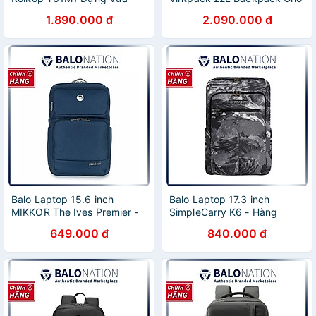
Vặn Cho Macbook Laptop
Laptop 13-16 inch TA1 Thiết
1.890.000 đ
2.090.000 đ
13-16inch Dung Tích 17-23L
Kế Đẹp Năng Động Tuổi Trẻ
Dùng Văn Phòng Du Lịch Vải
Truyền Thống Hàng Chính
Chống Nước Hàng Chính
Hãng
Hãng
Balo Laptop 15.6 inch
Balo Laptop 17.3 inch
MIKKOR The Ives Premier -
SimpleCarry K6 - Hàng
Hàng Chính Hãng
Chính Hãng
649.000 đ
840.000 đ