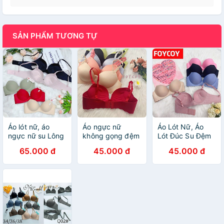
SẢN PHẨM TƯƠNG TỰ
Áo lót nữ, áo
Áo ngực nữ
Áo Lót Nữ, Áo
ngực nữ su Lông
không gọng đệm
Lót Đúc Su Đệm
Vũ, không gọng,
mỏng su trơn
Dày Siêu Nâng
65.000 đ
45.000 đ
45.000 đ
đệm dày bàn tay
đứng dáng nâng
Ngực Tạo Khe
nâng ngực
ngực chuẩn đẹp
Quyến Rũ, Áo
chống xệ
SAY AL003
Ngực Su Bàn Tay
Không Gọng