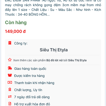
ĐẶC ĐIỂM SẢN PHẨM :Áo ngực nữ, Áo lót su đúc hình lá có
may chống rách không gọng đệm 3cm mềm mại from nhỏ
đẩy lên 1 size - Chất Liệu : Su - Màu Sắc : Như hình - Kích
Thước : 34-40 BÔNG HỒN...
Còn hàng
149,000 đ
Công ty:
Siêu Thị Etyla
Xem thêm các sản phẩm
Bộ đồ lót nữ
bởi
Siêu Thị Etyla
Giao hàng toàn quốc
Được kiểm tra hàng
Thanh toán khi nhận hàng
Chất lượng, Uy tín
7 ngày đổi trả dễ dàng
Hỗ trợ xuất hóa đơn đỏ