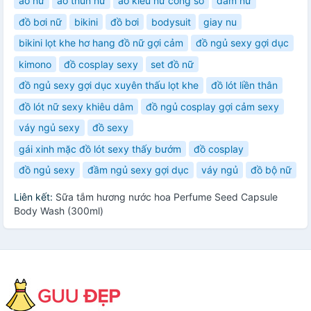
áo nữ
áo thun nữ
áo kiểu nữ công sở
đầm nữ
đồ bơi nữ
bikini
đồ bơi
bodysuit
giay nu
bikini lọt khe hơ hang đồ nữ gợi cảm
đồ ngủ sexy gợi dục
kimono
đồ cosplay sexy
set đồ nữ
đồ ngủ sexy gợi dục xuyên thấu lọt khe
đồ lót liền thân
đồ lót nữ sexy khiêu dâm
đồ ngủ cosplay gợi cảm sexy
váy ngủ sexy
đồ sexy
gái xinh mặc đồ lót sexy thấy bướm
đồ cosplay
đồ ngủ sexy
đầm ngủ sexy gợi dục
váy ngủ
đồ bộ nữ
Liên kết:
Sữa tắm hương nước hoa Perfume Seed Capsule
Body Wash (300ml)