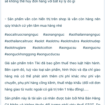
sẽ không thể hủy đơn hàng với bất kỳ lý do gì
- Sản phẩm vẫn còn hiển thị trên shop là vẫn còn hàng nên
qúy khách cứ yên tâm mua hàng nhé
#aocaitruocnangnguc #aonangnguc #aothailannangnguc
#aothailancaitruoc #aolot #aolotnu #aolotnubra #aolotnudep
#aolotnugiare #aolotcotton #aongucsu #aongucnu
#aonguckhonggong #aongucducsu
Giá sản phẩm trên Tiki đã bao gồm thuế theo luật hiện hành.
Bên cạnh đó, tuỳ vào loại sản phẩm, hình thức và địa chỉ giao
hàng mà có thể phát sinh thêm chi phí khác như phí vận
chuyển, phụ phí hàng cồng kềnh, thuế nhập khẩu (đối với đơn
hàng giao từ nước ngoài có giá trị trên 1 triệu đồng).....
Sản phẩm này là tài sản cá nhân được bán bởi Nhà Bán Hàng
Cá Nhân và không thuộc đối tượng phải chịu thuế GTGT. Do