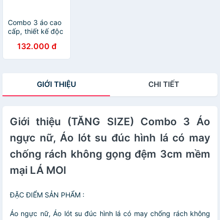
Combo 3 áo cao
cấp, thiết kế độc
quyền, họa tiết
132.000 đ
cỏ 4 lá, không
gọng, nâng đẩy
2,5p
GIỚI THIỆU
CHI TIẾT
Giới thiệu (TĂNG SIZE) Combo 3 Áo
ngực nữ, Áo lót su đúc hình lá có may
chống rách không gọng đệm 3cm mềm
mại LÁ MOI
ĐẶC ĐIỂM SẢN PHẨM :
Áo ngực nữ, Áo lót su đúc hình lá có may chống rách không