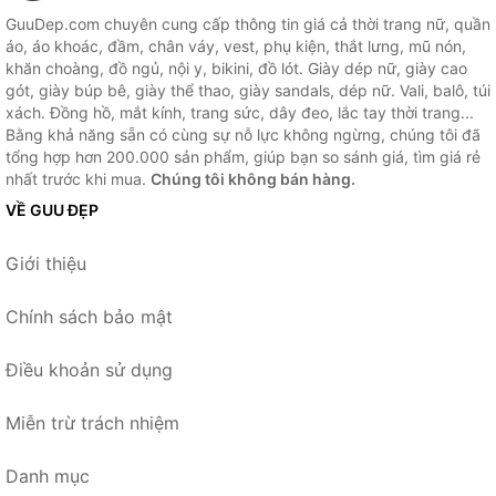
GuuDep.com chuyên cung cấp thông tin giá cả thời trang nữ, quần
áo, áo khoác, đầm, chân váy, vest, phụ kiện, thắt lưng, mũ nón,
khăn choàng, đồ ngủ, nội y, bikini, đồ lót. Giày dép nữ, giày cao
gót, giày búp bê, giày thể thao, giày sandals, dép nữ. Vali, balô, túi
xách. Đồng hồ, mắt kính, trang sức, dây đeo, lắc tay thời trang...
Bằng khả năng sẵn có cùng sự nỗ lực không ngừng, chúng tôi đã
tổng hợp hơn 200.000 sản phẩm, giúp bạn so sánh giá, tìm giá rẻ
nhất trước khi mua.
Chúng tôi không bán hàng.
VỀ GUU ĐẸP
Giới thiệu
Chính sách bảo mật
Điều khoản sử dụng
Miễn trừ trách nhiệm
Danh mục