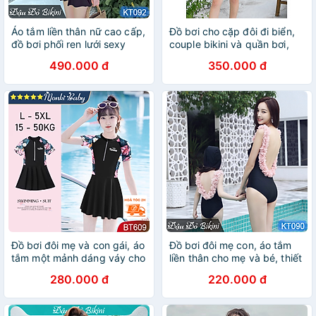
Áo tắm liền thân nữ cao cấp,
Đồ bơi cho cặp đôi đi biển,
đồ bơi phối ren lưới sexy
couple bikini và quần bơi,
quyến rũ, chất bơi Lycra
chất bơi lycra đẹp | KT014
490.000 đ
350.000 đ
lạnh dầy dặn đẹp, mẫu tôn
dáng tránh lộ bụng | KT092
Đồ bơi đôi mẹ và con gái, áo
Đồ bơi đôi mẹ con, áo tắm
tắm một mảnh dáng váy cho
liền thân cho mẹ và bé, thiết
nữ & bé gái loại đẹp, trẻ
kế lưng trần sexy quyến rũ,
280.000 đ
220.000 đ
trung xinh xắn, thun lạnh
viền đính hoa điệu đà, thun
mát mịn mát dày dặn |
bơi đẹp, tôn dáng | KT090 |
GD609
BT90