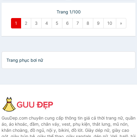
chạy bộ) | KT201
Trang 1/100
1
2
3
4
5
6
7
8
9
10
»
Trang phục bơi nữ
GuuDep.com chuyên cung cấp thông tin giá cả thời trang nữ, quần
áo, áo khoác, đầm, chân váy, vest, phụ kiện, thắt lưng, mũ nón,
khăn choàng, đồ ngủ, nội y, bikini, đồ lót. Giày dép nữ, giày cao
gót, giày búp bê, giày thể thao, giày sandals, dép nữ. Vali, balô, túi