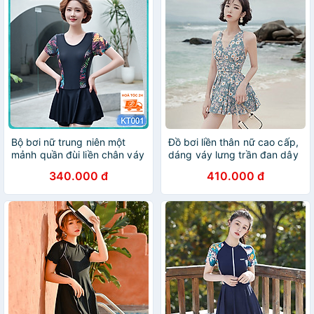
Bộ bơi nữ trung niên một
Đồ bơi liền thân nữ cao cấp,
mảnh quần đùi liền chân váy
dáng váy lưng trần đan dây
thời trang cho mẹ và bà, dấu
sexy, gam màu vintage xinh
340.000 đ
410.000 đ
bụng thon gọn kín đáo, chất
xắn, chất thun bơi lạnh Lycra
bơi dày đẹp mịn mát co giãn
đẹp dày dặn | KT073
cao, có size lớn | KT001