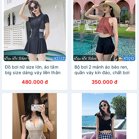
size to cho nữ đến 68kg |
KT111
KT601
Đồ bơi nữ size lớn, áo tắm
Bộ bơi 2 mảnh áo bèo ren,
big size dáng váy liền thân
quần váy kín đáo, chất bơi
dấu bụng cho người béo
lyrca dày dặn, mịn mát |
480.000 đ
350.000 đ
mập, mẫu khoá kéo cộc tay
KT013
trẻ trung, chất thun bơi lạnh
Lycra cao cấp dày đẹp |
KT112