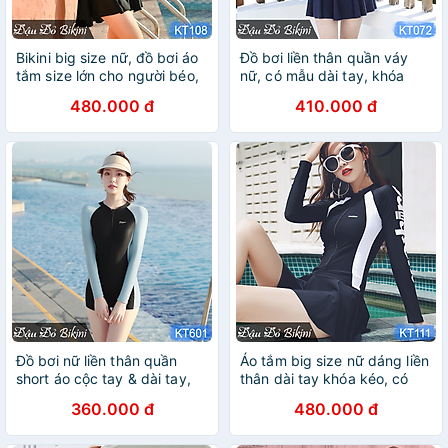
Bikini big size nữ, đồ bơi áo
Đồ bơi liền thân quần váy
tắm size lớn cho người béo,
nữ, có mẫu dài tay, khóa
dáng váy giấu bụng quần
kéo trước phong cách thể
480.000 đ
410.000 đ
sooc đùi rời, hàng chất đẹp
thao, áo sẵn đệm ngực, chất
xịn | KT108
thun bơi dầy mát lạnh |
KT072
Đồ bơi nữ liền thân quần
Áo tắm big size nữ dáng liền
short áo cộc tay & dài tay,
thân dài tay khóa kéo, có
có kèm chân váy lẻ, áo sẵn
size lớn đến 90kg, mẫu thể
360.000 đ
480.000 đ
đệm mút, dáng đùi trẻ trung
thao trẻ trung, che bụng tốt,
khoẻ đẹp, giấu bụng tốt, có
chất thun bơi lạnh dày đẹp |