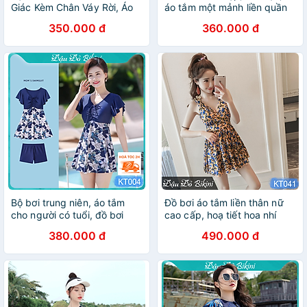
Giác Kèm Chân Váy Rời, Áo
áo tắm một mảnh liền quần
Dài Tay Chống Nắng UV
đùi gọn gàng, vận động
350.000 đ
360.000 đ
Màu Sáng, Thun Bơi Mát, Có
thoải mái dễ chịu dưới nước,
Sẵn Đệm Tròn Tạo Phom |
có khóa kéo trước, chất thun
KT608
bơi đẹp co giãn tốt | KT601
Bộ bơi trung niên, áo tắm
Đồ bơi áo tắm liền thân nữ
cho người có tuổi, đồ bơi
cao cấp, hoạ tiết hoa nhí
cho mẹ và bà, mẫu liền thân
xinh xắn dễ mặc, phom
380.000 đ
490.000 đ
dáng váy & quần short đùi
chuẩn dáng đẹp, chất thun
rời gọn gàng, màu sắc trang
bơi lạnh dày dặn mịn mát |
nhã, chất thun bơi lạnh Lycra
KT041
cao cấp dày mịn mát, co
giãn đa chiều | KT004