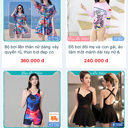
Bộ bơi liền thân nữ dáng váy
Đồ bơi đôi mẹ và con gái, áo
quyến rũ, thun bơi đẹp co
tắm một mảnh dài tay nữ &
giãn 4 chiều thoáng mát, áo
bé gái loại đẹp, họa tiết trẻ
360.000 đ
240.000 đ
có sẵn gọng đệm, tôn dáng
trung xinh xắn, chất thun
giấu bụng tốt | KT180
lạnh mát mịn, co giãn cao |
CP900