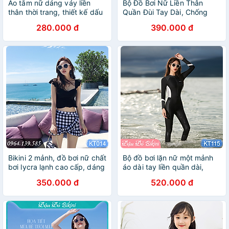
Áo tắm nữ dáng váy liền
Bộ Đồ Bơi Nữ Liền Thân
thân thời trang, thiết kế dấu
Quần Đùi Tay Dài, Chống
bụng giúp thon gọn xinh xắn
Nắng Tối Ưu, Khóa Kéo Sau
280.000 đ
390.000 đ
hơn, phom rộng rãi phù hợp
Tiện Lợi, Chất Vải Thun Lạnh
cho cả các mẹ, các bác tuổi
Co Giãn Cao, Nhanh Khô -
trung niên | KT002
Phom Dáng Ôm Gọn, Tôn
Dáng | KT901
Bikini 2 mảnh, đồ bơi nữ chất
Bộ đồ bơi lặn nữ một mảnh
bơi lycra lạnh cao cấp, dáng
áo dài tay liền quần dài,
áo croptop có gọng đệm,
chống nắng toàn thân, có
350.000 đ
520.000 đ
quần váy cách điệu nữ tính,
big size đến 90kg cho người
| KT014
mập béo, chất liệu cao cấp |
KT115