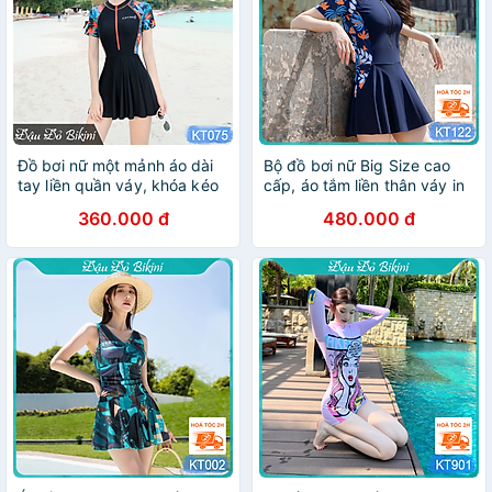
Đồ bơi nữ một mảnh áo dài
Bộ đồ bơi nữ Big Size cao
tay liền quần váy, khóa kéo
cấp, áo tắm liền thân váy in
trước phong cách trẻ trung,
hoa sang chảnh thời trang,
360.000 đ
480.000 đ
có sẵn đệm ngực, chất thun
chất thun bơi lạnh xịn co
bơi lạnh dầy mịn mát |
giãn cao, tôn dáng đẹp, có
KT075
size nhỏ cho nữ từ 43kg |
KT121