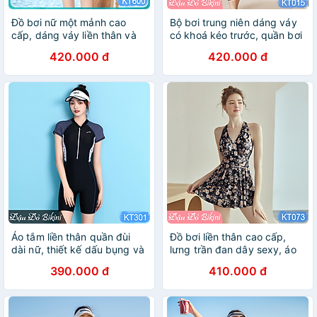
Đồ bơi nữ một mảnh cao
Bộ bơi trung niên dáng váy
cấp, dáng váy liền thân và
có khoá kéo trước, quần bơi
cánh dơi tinh tế, áo tắm trẻ
dài qua gối kín đáo, có size
420.000 đ
420.000 đ
trung nhẹ nhàng, chất thun
lớn cho các mẹ & các bà
bơi lạnh Lycra đàn hồi ôm
béo mập | KT015
sát gọn gàng| KT600
Áo tắm liền thân quần đùi
Đồ bơi liền thân cao cấp,
dài nữ, thiết kế dấu bụng và
lưng trần đan dây sexy, áo
đùi tốt, đồ bơi khoá kéo
sẵn đệm ngực, chất thun bơi
390.000 đ
410.000 đ
trước tiện lợi, chất thun bơi
lạnh Lycra dày dặn, mịn mát,
lạnh cao cấp dày mát mịn
áo tắm đi biển du lịch đẹp |
đẹp, có size lớn | KT301
KT073