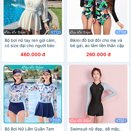
Bộ bơi nữ tay ren gợi cảm,
Bikini đồ bơi đôi cho mẹ và
có size đại cho người béo
bé gái, áo tắm liền thân cặp
mập, bigsize đến 95kg,
mẹ con, kiểu Âu Mỹ gợi cảm,
460.000 đ
260.000 đ
phom chuẩn đẹp tôn dáng
hoạ tiết lá hoa Hawaii tươi
dấu bụng tốt | KT120
trẻ, chất thun bơi 2 lớp dày
dặn, phom đẹp | KT190
Bộ Bơi Nữ Liền Quần Tam
Swimsuit nữ đẹp, dễ mặc,