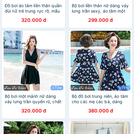
Đồ bơi áo tắm liền thân quần
Bộ bơi liền thân nữ dáng váy
đùi nữ trẻ trung rực rỡ, mẫu
lưng trần sexy, áo tắm một
sexy tôn dáng, che bụng
mảnh có gọng đệm nâng
320.000 đ
299.000 đ
hoàn hảo, có size lớn big
đẩy vòng một, chất thun bơi
size cho bạn nữ mập béo |
lạnh dày đẹp mịn mát, co
KT130
giãn tốt | KT098
Bộ bơi một mảnh nữ dáng
Bộ đồ bơi trung niên, áo tắm
váy lưng trần quyến rũ, chất
cho các mẹ các bà, dáng
thun bơi lạnh Lycra dày dặn
váy quần đùi rời kín đáo,
320.000 đ
380.000 đ
mịn đẹp, áo tắm liền thân gợi
thun bơi lạnh, dáng đẹp dễ
cảm dễ mặc | KT098
mặc | KT010