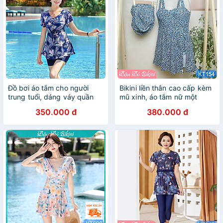
Đồ bơi áo tắm cho người
Bikini liền thân cao cấp kèm
trung tuổi, dáng váy quần
mũ xinh, áo tắm nữ một
sooc đùi dài, tôn dáng tránh
mảnh phong cách Hàn
350.000 đ
380.000 đ
lộ bụng, bikini trung niên cho
quyến rũ, kín đáo dễ mặc,
mẹ cho bà size lớn | KT007
chất thun bơi lạnh mịn đẹp |
KT154