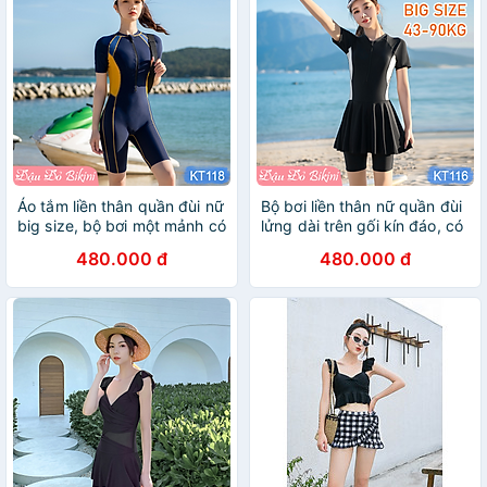
Áo tắm liền thân quần đùi nữ
Bộ bơi liền thân nữ quần đùi
big size, bộ bơi một mảnh có
lửng dài trên gối kín đáo, có
size lớn, tôn dáng, hàng loại
cỡ BIG SIZE cho bạn béo
480.000 đ
480.000 đ
đẹp, chất đẹp dày dặn, thun
mập đến 90kg, áo tắm cỡ
bơi co giãn mịn mát | KT118
đại cho nữ, học sinh, bé gái
lớn | KT116