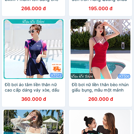
khuyết điểm có sẵn mút
cao cấp ( quần bơi, quần lặn
266.000 đ
195.000 đ
ngực quần đùi
biển...)
Đồ bơi áo tắm liền thân nữ
Đồ bơi nữ liền thân bèo nhún
cao cấp dáng váy xòe, dấu
giấu bụng, mẫu một mảnh
bụng mông đùi tốt, tôn dáng
đơn giản dễ mặc, tôn dáng,
360.000 đ
260.000 đ
quyến rũ, có size lớn, chất
quai rời mặc quây sexy, chất
bơi thun lạnh Hàn mịn đẹp |
thun bơi đẹp dày dặn |
KT072
KT506