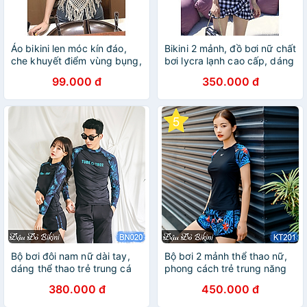
Áo bikini len móc kín đáo,
Bikini 2 mảnh, đồ bơi nữ chất
che khuyết điểm vùng bụng,
bơi lycra lạnh cao cấp, dáng
có sẵn đệm lót, đồ bơi len
áo croptop bèo, quần váy
99.000 đ
350.000 đ
tua rua quyến rũ | BL004
cách điệu nữ tính, sẵn gọng
đệm | KT014nu
Bộ bơi đôi nam nữ dài tay,
Bộ bơi 2 mảnh thể thao nữ,
dáng thể thao trẻ trung cá
phong cách trẻ trung năng
tính, chất thun bơi lạnh cao
động, dáng áo cộc tay quần
380.000 đ
450.000 đ
cấp mịn mát | 020
sooc đùi 2 lớp, chất đẹp dày
dặn (dùng bơi, gym, yoga,