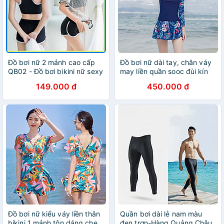
Đồ bơi nữ 2 mảnh cao cấp
Đồ bơi nữ dài tay, chân váy
QB02 - Đồ bơi bikini nữ sexy
may liền quần sooc đùi kín
- Đồ bơi đi biển
đáo, size từ 43 đến 68kg,
149.000 đ
450.000 đ
chất thun bơi cao cấp dày
đẹp | KT025
Đồ bơi nữ kiểu váy liền thân
Quần bơi dài lẻ nam màu
bikini 1 mảnh tôn dáng che
đen trơn-Hàng Quảng Châu