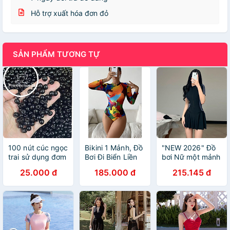
Hỗ trợ xuất hóa đơn đỏ
SẢN PHẨM TƯƠNG TỰ
100 nút cúc ngọc
Bikini 1 Mảnh, Đồ
"NEW 2026" Đồ
trai sử dụng đơm
Bơi Đi Biển Liền
bơi Nữ một mảnh
kết trên áo váy
Thân Hai Dây
tay ngắn dạng
25.000 đ
185.000 đ
215.145 đ
Nhiều Màu Giấu
váy có khóa kéo
Bụng
( Có size lớn
70kg) " HOT
HOT" - Đen, Đen