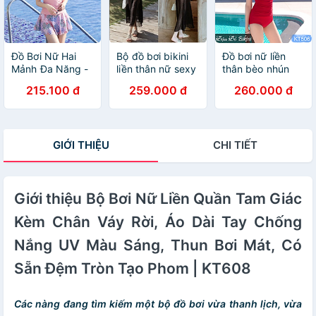
Đồ Bơi Nữ Hai
Bộ đồ bơi bikini
Đồ bơi nữ liền
Mảnh Đa Năng -
liền thân nữ sexy
thân bèo nhún
Bikini Che Bụng
quyến rũ kèm
giấu bụng, mẫu
215.100 đ
259.000 đ
260.000 đ
Tạo Eo Thon Với
váy choàng -
một mảnh đơn
Váy Bơi, Chất
B44
giản dễ mặc, tôn
Liệu Lycra Co
dáng, quai rời
Dãn 4 Chiều
mặc quây sexy,
GIỚI THIỆU
CHI TIẾT
chất thun bơi
đẹp dày dặn |
KT506
Giới thiệu Bộ Bơi Nữ Liền Quần Tam Giác
Kèm Chân Váy Rời, Áo Dài Tay Chống
Nắng UV Màu Sáng, Thun Bơi Mát, Có
Sẵn Đệm Tròn Tạo Phom | KT608
Các nàng đang tìm kiếm một bộ đồ bơi vừa thanh lịch, vừa