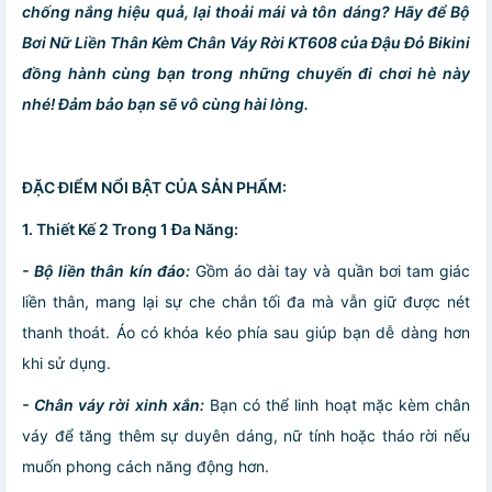
chống nắng hiệu quả, lại thoải mái và tôn dáng? Hãy để Bộ
Bơi Nữ Liền Thân Kèm Chân Váy Rời KT608 của Đậu Đỏ Bikini
đồng hành cùng bạn trong những chuyến đi chơi hè này
nhé! Đảm bảo bạn sẽ vô cùng hài lòng.
ĐẶC ĐIỂM NỔI BẬT CỦA SẢN PHẨM:
1. Thiết Kế 2 Trong 1 Đa Năng:
- Bộ liền thân kín đáo:
Gồm áo dài tay và quần bơi tam giác
liền thân, mang lại sự che chắn tối đa mà vẫn giữ được nét
thanh thoát. Áo có khóa kéo phía sau giúp bạn dễ dàng hơn
khi sử dụng.
- Chân váy rời xinh xắn:
Bạn có thể linh hoạt mặc kèm chân
váy để tăng thêm sự duyên dáng, nữ tính hoặc tháo rời nếu
muốn phong cách năng động hơn.