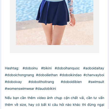
Hashtag: #doboinu #bikini #doboihanquoc #aoboidaitay
#doboichongnang #doboiliethan #doboikindao #chanvayboi
#doboivay #doboithoitrang #doboidibien #swimsuit
#womenswimwear #daudobikini
Nếu bạn cần thêm video ảnh chụp cận chất vải, cần tư vấn
thêm về size, hay có bất kì câu hỏi nào khác thì đừng ngại