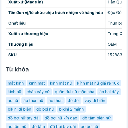
Xuất xứ (Made in)
Hàn Quốc 
Tên đơn vị/tổ chức chịu trách nhiệm về hàng hóa
Đậu Đỏ Bik
Chất liệu
Thun bơi
Xuất xứ thương hiệu
Trung Quố
Thương hiệu
OEM
SKU
15288346
Từ khóa
mắt kính
kính mat
kính mát nữ
kính mát nữ giá rẻ 10k
kính nữ
chân váy nữ
quần đùi nữ mặc nhà
áo hai dây
áo nữ
áo thun nữ
áo thun
đồ đôi
váy đi biển
bikini đi biên
đồ bơi nữ
bikini 2 mảnh
đồ bơi nữ tay dài
đồ bơi nữ kín đáo
đồ tắm biển nữ
áo tắm nữ
đồ tắm
đồ bơi tay dài
áo bơi nữ