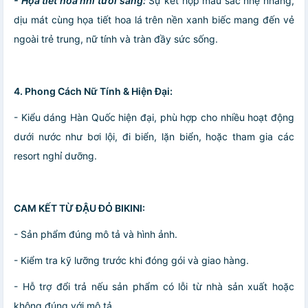
- Họa tiết hoa nhí tươi sáng:
Sự kết hợp màu sắc nhẹ nhàng,
dịu mát cùng họa tiết hoa lá trên nền xanh biếc mang đến vẻ
ngoài trẻ trung, nữ tính và tràn đầy sức sống.
4. Phong Cách Nữ Tính & Hiện Đại:
- Kiểu dáng Hàn Quốc hiện đại, phù hợp cho nhiều hoạt động
dưới nước như bơi lội, đi biển, lặn biển, hoặc tham gia các
resort nghỉ dưỡng.
CAM KẾT TỪ ĐẬU ĐỎ BIKINI:
- Sản phẩm đúng mô tả và hình ảnh.
- Kiểm tra kỹ lưỡng trước khi đóng gói và giao hàng.
- Hỗ trợ đổi trả nếu sản phẩm có lỗi từ nhà sản xuất hoặc
không đúng với mô tả.