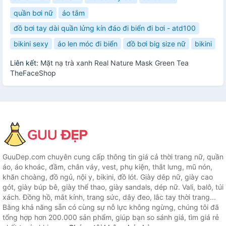
quần bơi nữ
áo tắm
đồ bơi tay dài quần lửng kín đáo đi biển đi bơi - atd100
bikini sexy
áo len móc đi biển
đồ bơi big size nữ
bikini
Liên kết:
Mặt nạ trà xanh Real Nature Mask Green Tea
TheFaceShop
GuuDep.com chuyên cung cấp thông tin giá cả thời trang nữ, quần
áo, áo khoác, đầm, chân váy, vest, phụ kiện, thắt lưng, mũ nón,
khăn choàng, đồ ngủ, nội y, bikini, đồ lót. Giày dép nữ, giày cao
gót, giày búp bê, giày thể thao, giày sandals, dép nữ. Vali, balô, túi
xách. Đồng hồ, mắt kính, trang sức, dây đeo, lắc tay thời trang...
Bằng khả năng sẵn có cùng sự nỗ lực không ngừng, chúng tôi đã
tổng hợp hơn 200.000 sản phẩm, giúp bạn so sánh giá, tìm giá rẻ